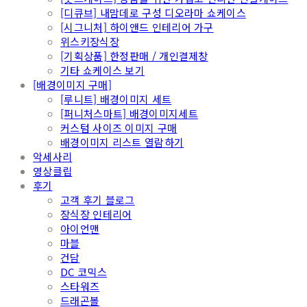
[디큐브] 내맘데로 구성 디오라마 쇼케이스
[시그니처] 하이앤드 인테리어 가구
위스키장식장
[기획상품] 한정판매 / 개인결제창
기타 쇼케이스 보기
[배경이미지 구매]
[루니트] 배경이미지 세트
[퍼니처스마트] 배경이미지세트
커스텀 사이즈 이미지 구매
배경이미지 리스트 열람하기
악세사리
영상클립
후기
고객 후기 블로그
장식장 인테리어
아이언맨
마블
건담
DC 코믹스
스타워즈
드래곤볼