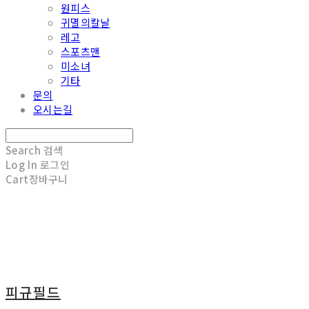
원피스
귀멸의칼날
레고
스포츠맨
미소녀
기타
문의
오시는길
Search
검색
Log In
로그인
Cart
장바구니
피규필드