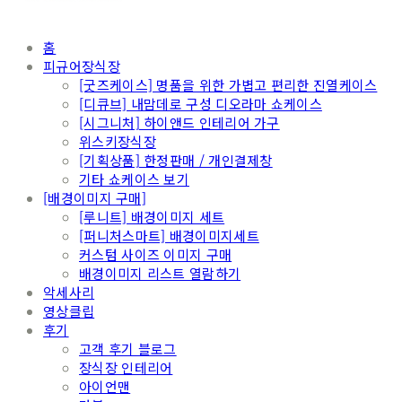
홈
피규어장식장
[굿즈케이스] 명품을 위한 가볍고 편리한 진열케이스
[디큐브] 내맘데로 구성 디오라마 쇼케이스
[시그니처] 하이앤드 인테리어 가구
위스키장식장
[기획상품] 한정판매 / 개인결제창
기타 쇼케이스 보기
[배경이미지 구매]
[루니트] 배경이미지 세트
[퍼니처스마트] 배경이미지세트
커스텀 사이즈 이미지 구매
배경이미지 리스트 열람하기
악세사리
영상클립
후기
고객 후기 블로그
장식장 인테리어
아이언맨