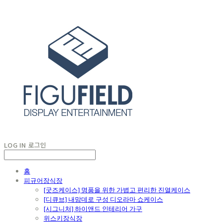
LOG IN
로그인
홈
피규어장식장
[굿즈케이스] 명품을 위한 가볍고 편리한 진열케이스
[디큐브] 내맘데로 구성 디오라마 쇼케이스
[시그니처] 하이앤드 인테리어 가구
위스키장식장