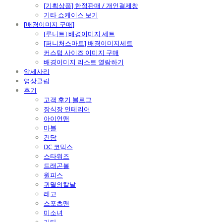
[기획상품] 한정판매 / 개인결제창
기타 쇼케이스 보기
[배경이미지 구매]
[루니트] 배경이미지 세트
[퍼니처스마트] 배경이미지세트
커스텀 사이즈 이미지 구매
배경이미지 리스트 열람하기
악세사리
영상클립
후기
고객 후기 블로그
장식장 인테리어
아이언맨
마블
건담
DC 코믹스
스타워즈
드래곤볼
원피스
귀멸의칼날
레고
스포츠맨
미소녀