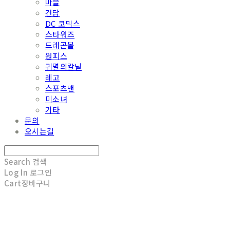
마블
건담
DC 코믹스
스타워즈
드래곤볼
원피스
귀멸의칼날
레고
스포츠맨
미소녀
기타
문의
오시는길
Search
검색
Log In
로그인
Cart
장바구니